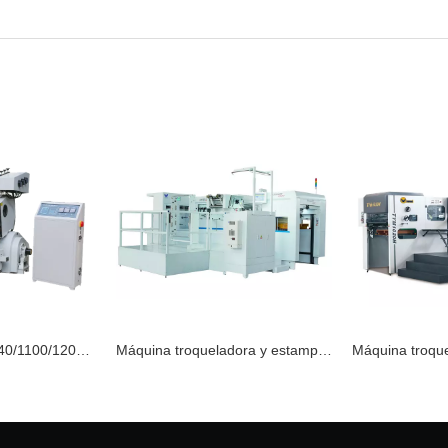
pado de papel caliente
Máquina troqueladora y estampadora automática EXCELLENT-106FC