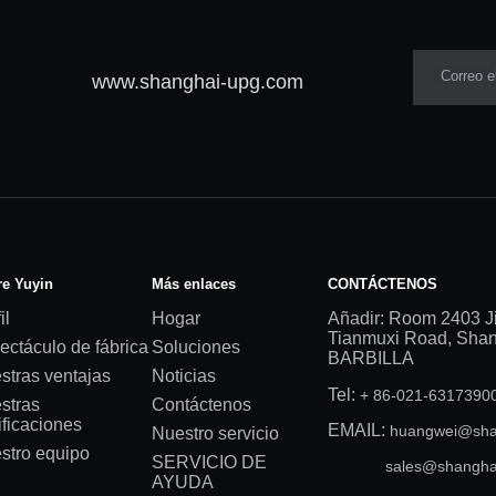
Correo e
www.shanghai-upg.com
e Yuyin
Más enlaces
CONTÁCTENOS
il
Hogar
Añadir: Room 2403 J
Tianmuxi Road, Shang
ectáculo de fábrica
Soluciones
BARBILLA
stras ventajas
Noticias
Tel:
+ 86-021-631739
stras
Contáctenos
ificaciones
EMAIL:
huangwei@sha
Nuestro servicio
stro equipo
SERVICIO DE
sales@shangha
AYUDA