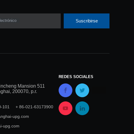
lectrónico
Suscribirse
REDES SOCIALES
incheng Mansion 511
hai, 200070, p.r.
00-101 + 86-021-63173900
nghai-upg.com
i-upg.com