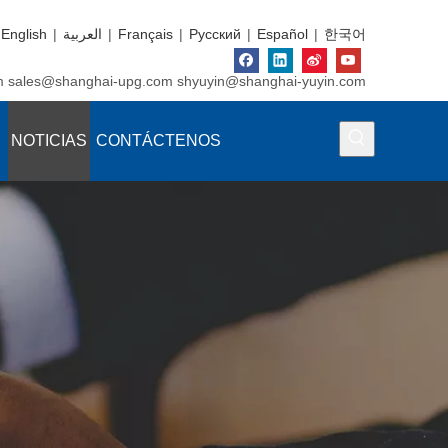
English
|
العربية
|
Français
|
Pусский
|
Español
|
한국어
m
sales@shanghai-upg.com
shyuyin@shanghai-yuyin.com
NOTICIAS
CONTÁCTENOS