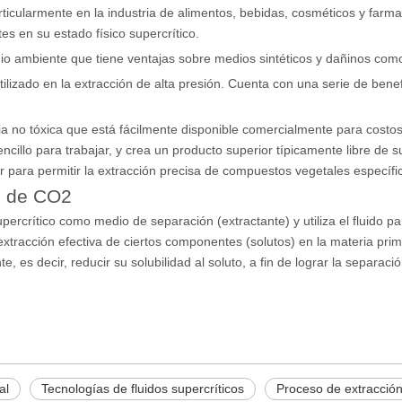
ticularmente en la industria de alimentos, bebidas, cosméticos y farma
es en su estado físico supercrítico.
io ambiente que tiene ventajas sobre medios sintéticos y dañinos como
lizado en la extracción de alta presión. Cuenta con una serie de benef
a no tóxica que está fácilmente disponible comercialmente para costo
cillo para trabajar, y crea un producto superior típicamente libre de 
ar para permitir la extracción precisa de compuestos vegetales específi
ón de CO2
 supercrítico como medio de separación (extractante) y utiliza el fluido
tracción efectiva de ciertos componentes (solutos) en la materia prima,
e, es decir, reducir su solubilidad al soluto, a fin de lograr la separa
al
Tecnologías de fluidos supercríticos
Proceso de extracció