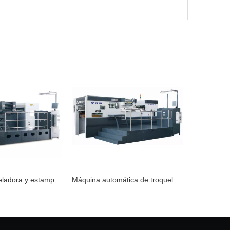
Máquina troqueladora y estampadora automática de láminas TYM1020-H
Máquina automática de troquelado y estampado de láminas TYM1050-H
Placa de estampado de 