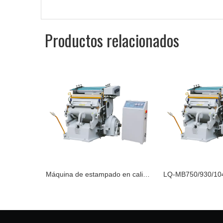
Productos relacionados
Máquina de estampado en caliente serie LQ-MB
LQ-MB750/930/1040/1100/1200 Máquina de estam