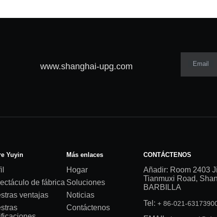
Email
www.shanghai-upg.com
e Yuyin
Más enlaces
CONTÁCTENOS
il
Hogar
Añadir: Room 2403 J
Tianmuxi Road, Shang
ectáculo de fábrica
Soluciones
BARBILLA
stras ventajas
Noticias
Tel:
+ 86-021-631739
stras
Contáctenos
ificaciones