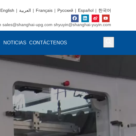
English
|
العربية
|
Français
|
Pусский
|
Español
|
한국어
m
sales@shanghai-upg.com
shyuyin@shanghai-yuyin.com
NOTICIAS
CONTÁCTENOS