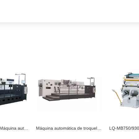
Máquina automática de troquelado y estampado de láminas TYM1300-H
LQ-MB750/930/1040/1100/1200 Máquina de estampado de papel caliente