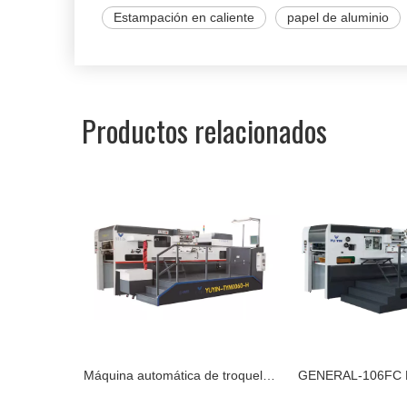
Estampación en caliente
papel de aluminio
Productos relacionados
Máquina automática de troquelado y estampado de láminas TYM1060-H
GENERAL-106FC Máquina automática troqueladora y estampadora de láminas