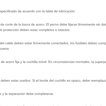
especificado de acuerdo con la tabla de lubricación.
 de corte de la barra de acero. El perno debe fijarse firmemente sin d
de protección deben estar completos e intactos.
os del cable deben estar firmemente conectados, los fusibles deben cumpl
 buena.
ra de acero fija y la cuchilla móvil. En circunstancias normales, la super
o deben estar sueltos. Si el borde del cuchillo es opaco, debe reemplaz
ve y la separación debe completarse.