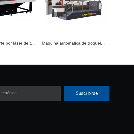
Máquina de corte por láser de tableros troquelados SC-280 GSI
Máquina automática de troquelado y estampado de láminas TYM1060-H
lectrónico
Suscribirse