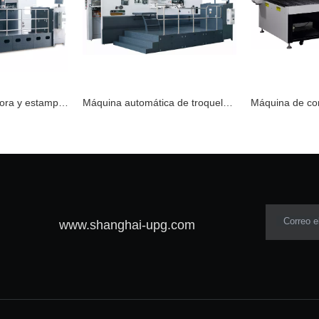
Máquina troqueladora y estampadora automática de láminas TYM1020-H
Máquina automática de troquelado y estampado de láminas TYM1050-H
Correo e
www.shanghai-upg.com