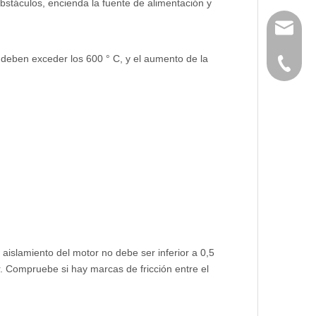
bstáculos, encienda la fuente de alimentación y
huangwe
o deben exceder los 600 ° C, y el aumento de la
0086-21
l aislamiento del motor no debe ser inferior a 0,5
. Compruebe si hay marcas de fricción entre el