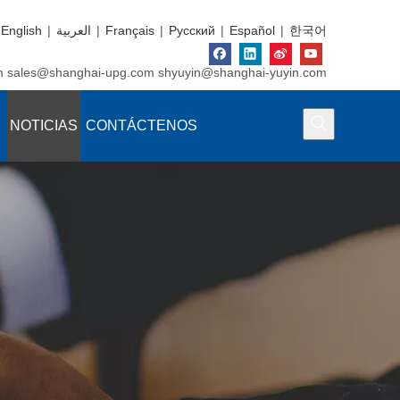
English
|
العربية
|
Français
|
Pусский
|
Español
|
한국어
m
sales@shanghai-upg.com
shyuyin@shanghai-yuyin.com
NOTICIAS
CONTÁCTENOS