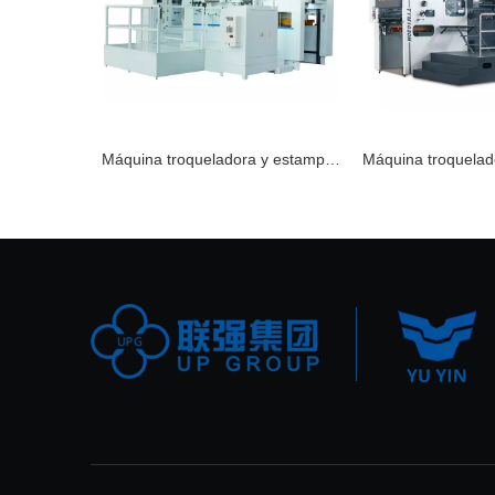
Máquina troqueladora y estampadora automática EXCELLENT-106FC