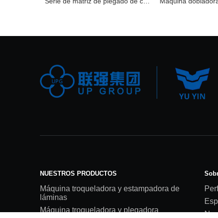
Serie de matriz de plegado de curva inversa
NUESTROS PRODUCTOS
Sobr
Máquina troqueladora y estampadora de
Perf
láminas
Esp
Máquina troqueladora y plegadora
Nue