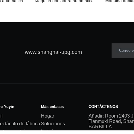
Máquina dobladora automática SND350C
Máquina dobladora automática SND350B
Correo e
www.shanghai-upg.com
e Yuyin
Más enlaces
CONTÁCTENOS
il
Hogar
Añadir: Room 2403 J
Tianmuxi Road, Shang
ectáculo de fábrica
Soluciones
BARBILLA
stras ventajas
Noticias