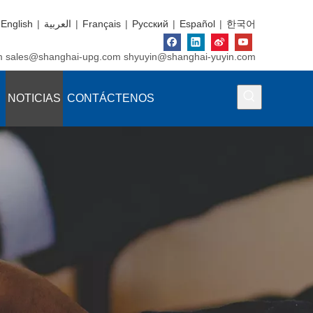
English
|
العربية
|
Français
|
Pусский
|
Español
|
한국어
m
sales@shanghai-upg.com
shyuyin@shanghai-yuyin.com
NOTICIAS
CONTÁCTENOS