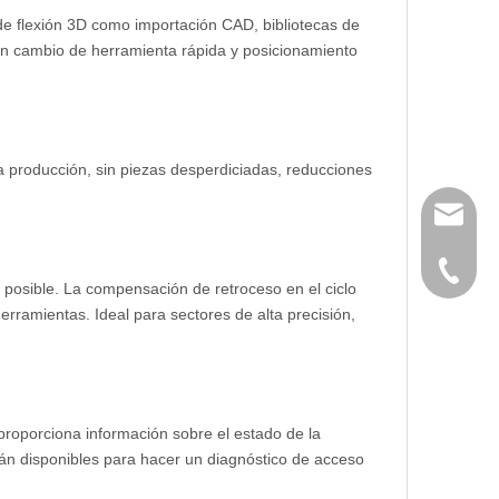
de flexión 3D como importación CAD, bibliotecas de
con cambio de herramienta rápida y posicionamiento
la producción, sin piezas desperdiciadas, reducciones
huangwe
0086-21
 posible. La compensación de retroceso en el ciclo
rramientas. Ideal para sectores de alta precisión,
proporciona información sobre el estado de la
tán disponibles para hacer un diagnóstico de acceso