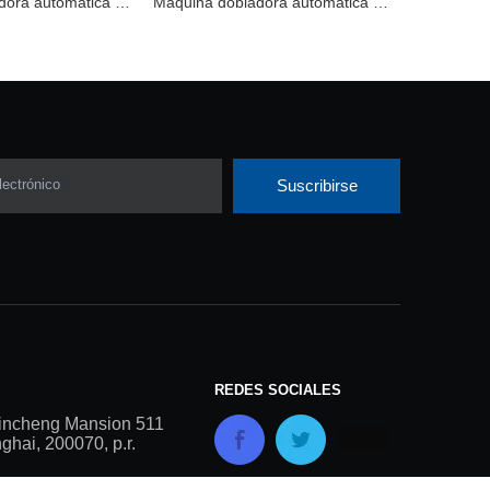
Máquina dobladora automática SND350A
Máquina dobladora automática SND350
lectrónico
Suscribirse
REDES SOCIALES
incheng Mansion 511
hai, 200070, p.r.