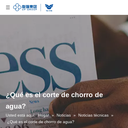
¿Qué es el corte de chorro de
agua?
Usted está aquí:
Hogar
»
Noticias
»
Noticias técnicas
»
¿Qué es el corte de chorro de agua?