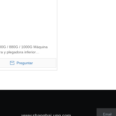
0G / 880G / 1000G Máquina
a y plegadora inferior
ional automática Crash Lock
Preguntar
Email
www.shanghai-upg.com