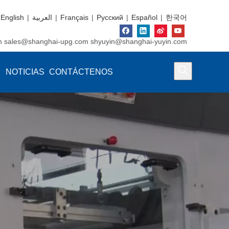
English
|
العربية
|
Français
|
Pусский
|
Español
|
한국어
m
sales@shanghai-upg.com
shyuyin@shanghai-yuyin.com
NOTICIAS
CONTÁCTENOS