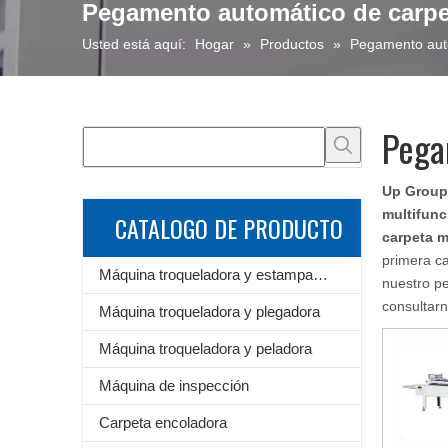
Pegamento automático de carpe
Usted está aquí:
Hogar
»
Productos
»
Pegamento auto
Pega
Up Group-
multifunc
CATALOGO DE PRODUCTO
carpeta m
primera ca
Máquina troqueladora y estampadora de láminas
nuestro pe
consultar
Máquina troqueladora y plegadora
Máquina troqueladora y peladora
Máquina de inspección
Carpeta encoladora