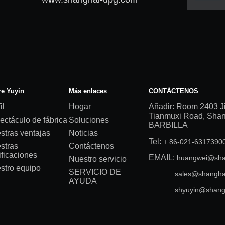
e Yuyin
Más enlaces
CONTÁCTENOS
il
Hogar
Añadir: Room 2403 J
Tianmuxi Road, Shang
ectáculo de fábrica
Soluciones
BARBILLA
stras ventajas
Noticias
Tel:
+ 86-021-631739
stras
Contáctenos
ificaciones
EMAIL:
huangwei@sha
Nuestro servicio
stro equipo
SERVICIO DE
sales@shangha
AYUDA
shyuyin@shang