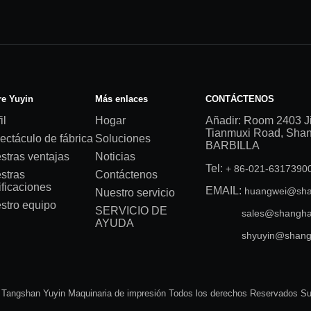
e Yuyin
Más enlaces
CONTÁCTENOS
il
Hogar
Añadir: Room 2403 J
Tianmuxi Road, Shang
ectáculo de fábrica
Soluciones
BARBILLA
stras ventajas
Noticias
Tel:
+ 86-021-631739
stras
Contáctenos
ificaciones
EMAIL:
huangwei@sha
Nuestro servicio
stro equipo
SERVICIO DE
sales@shangha
AYUDA
shyuyin@shang
 Tangshan Yuyin Maquinaria de impresión Todos los derechos Reservados S