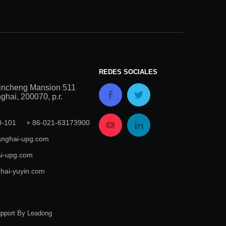
REDES SOCIALES
incheng Mansion 511
hai, 200070, p.r.
00-101 + 86-021-63173900
nghai-upg.com
i-upg.com
hai-yuyin.com
upport By
Leadong