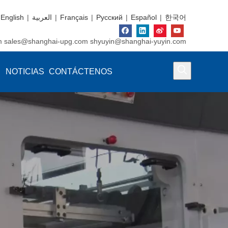
English
|
العربية
|
Français
|
Pусский
|
Español
|
한국어
m
sales@shanghai-upg.com
shyuyin@shanghai-yuyin.com
NOTICIAS
CONTÁCTENOS