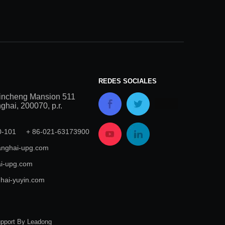
REDES SOCIALES
incheng Mansion 511
hai, 200070, p.r.
00-101 + 86-021-63173900
nghai-upg.com
i-upg.com
hai-yuyin.com
upport By
Leadong