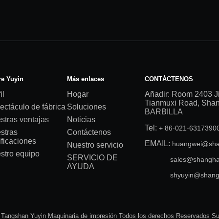
e Yuyin
Más enlaces
CONTÁCTENOS
il
Hogar
Añadir: Room 2403 J
Tianmuxi Road, Shang
ectáculo de fábrica
Soluciones
BARBILLA
stras ventajas
Noticias
Tel:
+ 86-021-631739
stras
Contáctenos
ificaciones
EMAIL:
huangwei@sha
Nuestro servicio
stro equipo
SERVICIO DE
sales@shangha
AYUDA
shyuyin@shang
 Tangshan Yuyin Maquinaria de impresión Todos los derechos Reservados S