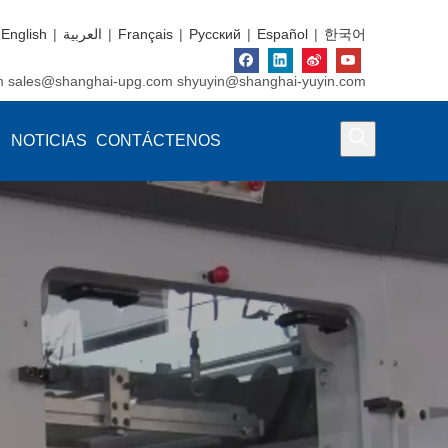
English
|
العربية
|
Français
|
Pусский
|
Español
|
한국어
m
sales@shanghai-upg.com
shyuyin@shanghai-yuyin.com
NOTICIAS
CONTÁCTENOS