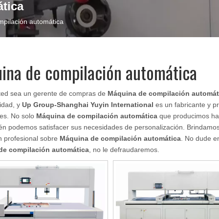
tica
pilación automática
ina de compilación automática
sted sea un gerente de compras de
Máquina de compilación automát
lidad, y
Up Group-Shanghai Yuyin International
es un fabricante y p
es. No solo
Máquina de compilación automática
que producimos ha ce
én podemos satisfacer sus necesidades de personalización. Brindamos 
n profesional sobre
Máquina de compilación automática
. No dude e
de compilación automática
, no le defraudaremos.