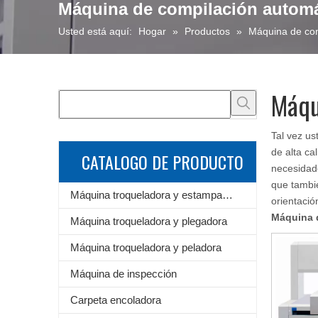
Máquina de compilación automá
Usted está aquí:
Hogar
»
Productos
»
Máquina de com
Máqu
Tal vez u
de alta ca
CATALOGO DE PRODUCTO
necesidad
que tambi
Máquina troqueladora y estampadora de láminas
orientació
Máquina 
Máquina troqueladora y plegadora
Máquina troqueladora y peladora
Máquina de inspección
Carpeta encoladora