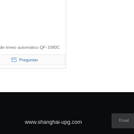
de trineo automático QF-1080C
Preguntar
Email
www.shanghai-upg.com