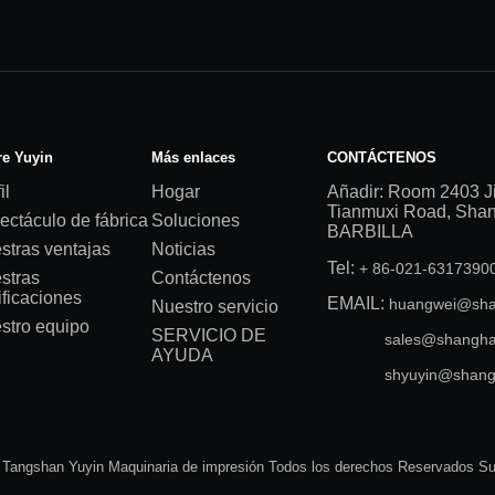
e Yuyin
Más enlaces
CONTÁCTENOS
il
Hogar
Añadir: Room 2403 J
Tianmuxi Road, Shang
ectáculo de fábrica
Soluciones
BARBILLA
stras ventajas
Noticias
Tel:
+ 86-021-631739
stras
Contáctenos
ificaciones
EMAIL:
huangwei@sha
Nuestro servicio
stro equipo
SERVICIO DE
sales@shangha
AYUDA
shyuyin@shang
 Tangshan Yuyin Maquinaria de impresión Todos los derechos Reservados S