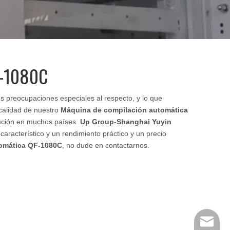
F-1080C
es preocupaciones especiales al respecto, y lo que
 calidad de nuestro
Máquina de compilación automática
tación en muchos países.
Up Group-Shanghai Yuyin
característico y un rendimiento práctico y un precio
omática QF-1080C
, no dude en contactarnos.
huangwe