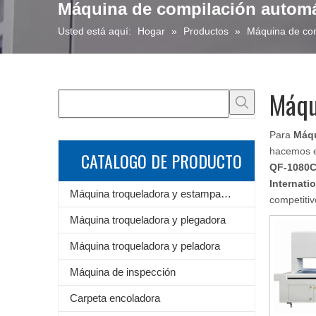
Máquina de compilación autom
Usted está aquí:
Hogar
»
Productos
»
Máquina de co
Máqu
Para
Máqu
hacemos es
CATALOGO DE PRODUCTO
QF-1080
Internati
Máquina troqueladora y estampadora de láminas
competiti
Máquina troqueladora y plegadora
Máquina troqueladora y peladora
Máquina de inspección
Carpeta encoladora