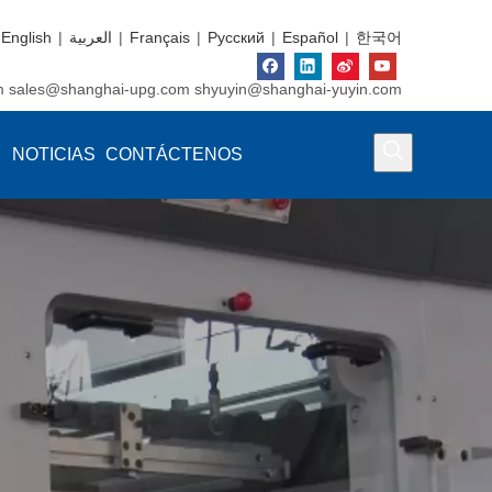
English
|
العربية
|
Français
|
Pусский
|
Español
|
한국어
m
sales@shanghai-upg.com
shyuyin@shanghai-yuyin.com
NOTICIAS
CONTÁCTENOS