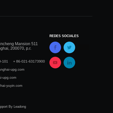
REDES SOCIALES
incheng Mansion 511
hai, 200070, p.r.
00-101 + 86-021-63173900
nghai-upg.com
i-upg.com
hai-yuyin.com
upport By
Leadong