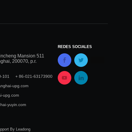
REDES SOCIALES
incheng Mansion 511
hai, 200070, p.r.
00-101 + 86-021-63173900
nghai-upg.com
i-upg.com
hai-yuyin.com
upport By
Leadong