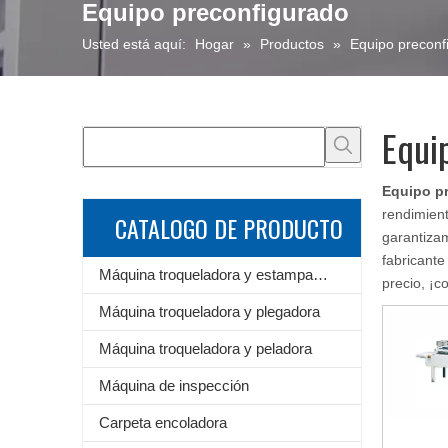
Equipo preconfigurado
Usted está aquí:
Hogar
»
Productos
»
Equipo preconf
Equi
Equipo p
rendimien
CATALOGO DE PRODUCTO
garantizam
fabricante
Máquina troqueladora y estampadora de láminas
precio, ¡c
Máquina troqueladora y plegadora
Máquina troqueladora y peladora
Máquina de inspección
Carpeta encoladora