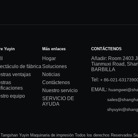
e Yuyin
Más enlaces
CONTÁCTENOS
il
Hogar
Añadir: Room 2403 J
Tianmuxi Road, Shang
ectáculo de fábrica
Soluciones
BARBILLA
stras ventajas
Noticias
Tel:
+ 86-021-631739
stras
Contáctenos
ificaciones
EMAIL:
huangwei@sha
Nuestro servicio
stro equipo
SERVICIO DE
sales@shangha
AYUDA
shyuyin@shang
 Tangshan Yuyin Maquinaria de impresión Todos los derechos Reservados S