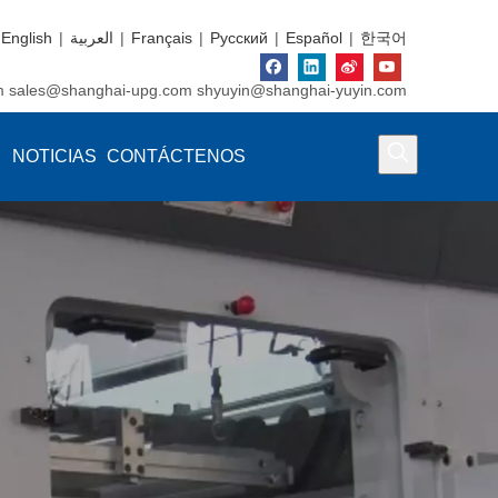
English
|
العربية
|
Français
|
Pусский
|
Español
|
한국어
m
sales@shanghai-upg.com
shyuyin@shanghai-yuyin.com
NOTICIAS
CONTÁCTENOS