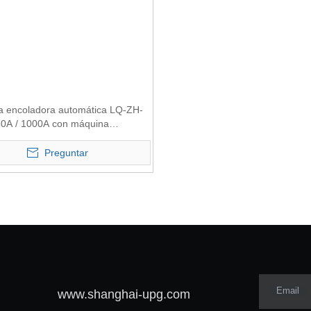
a encoladora automática LQ-ZH-
80A / 1000A con máquina
a
Preguntar
Email
www.shanghai-upg.com