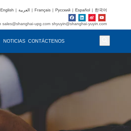
English
|
العربية
|
Français
|
Pусский
|
Español
|
한국어
m
sales@shanghai-upg.com
shyuyin@shanghai-yuyin.com
NOTICIAS
CONTÁCTENOS