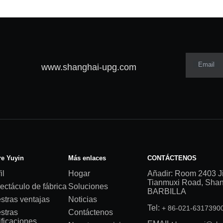
Email
www.shanghai-upg.com
e Yuyin
Más enlaces
CONTÁCTENOS
il
Hogar
Añadir: Room 2403 J
Tianmuxi Road, Shang
ectáculo de fábrica
Soluciones
BARBILLA
stras ventajas
Noticias
Tel:
+ 86-021-631739
stras
Contáctenos
ificaciones