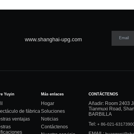
Email
www.shanghai-upg.com
e Yuyin
Más enlaces
CONTÁCTENOS
il
Hogar
Añadir: Room 2403 J
Tianmuxi Road, Shang
ectáculo de fábrica
Soluciones
BARBILLA
stras ventajas
Noticias
Tel:
+ 86-021-631739
stras
Contáctenos
ificaciones
EMAIL:
huangwei@sha