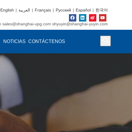
English
|
العربية
|
Français
|
Pусский
|
Español
|
한국어
m
sales@shanghai-upg.com
shyuyin@shanghai-yuyin.com
NOTICIAS
CONTÁCTENOS