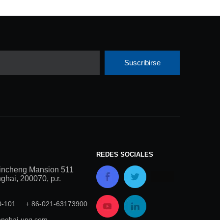
Suscribirse
REDES SOCIALES
incheng Mansion 511
hai, 200070, p.r.
00-101 + 86-021-63173900
nghai-upg.com