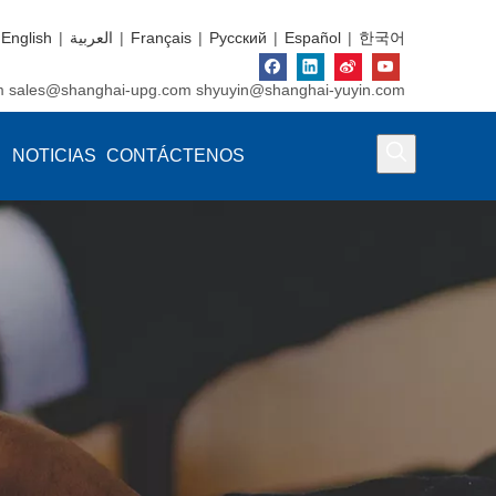
English
|
العربية
|
Français
|
Pусский
|
Español
|
한국어
m
sales@shanghai-upg.com
shyuyin@shanghai-yuyin.com
NOTICIAS
CONTÁCTENOS