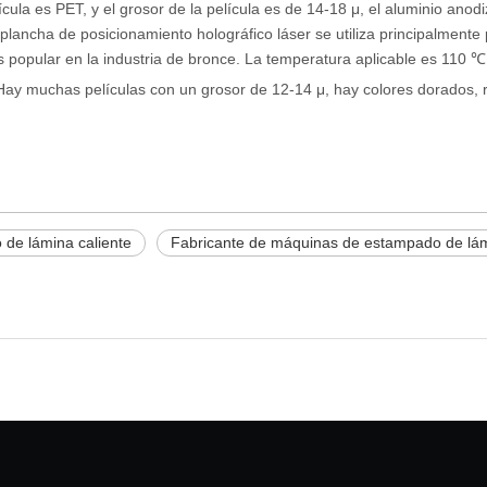
ícula es PET, y el grosor de la película es de 14-18 μ, el aluminio anod
ancha de posicionamiento holográfico láser se utiliza principalmente p
s popular en la industria de bronce. La temperatura aplicable es 110 
Hay muchas películas con un grosor de 12-14 μ, hay colores dorados, roj
de lámina caliente
Fabricante de máquinas de estampado de lám