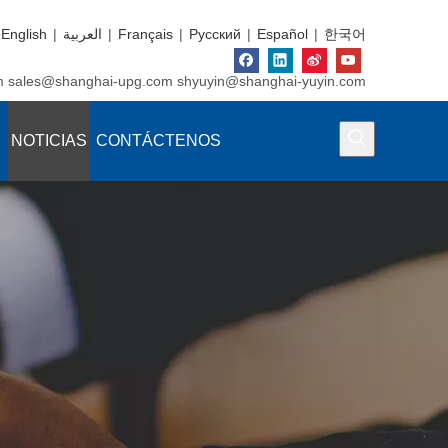
English
|
العربية
|
Français
|
Pусский
|
Español
|
한국어
m
sales@shanghai-upg.com
shyuyin@shanghai-yuyin.com
NOTICIAS
CONTÁCTENOS