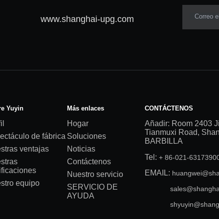
Correo e
www.shanghai-upg.com
e Yuyin
Más enlaces
CONTÁCTENOS
il
Hogar
Añadir: Room 2403 J
Tianmuxi Road, Shang
ectáculo de fábrica
Soluciones
BARBILLA
stras ventajas
Noticias
Tel:
+ 86-021-631739
stras
Contáctenos
ificaciones
EMAIL:
huangwei@sha
Nuestro servicio
stro equipo
SERVICIO DE
sales@shangha
AYUDA
shyuyin@shang