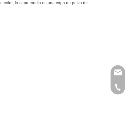
de color, la capa media es una capa de polvo de
huangwe
0086-21