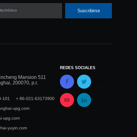
lectrónico
Suscribirse
REDES SOCIALES
incheng Mansion 511
hai, 200070, p.r.
00-101 + 86-021-63173900
nghai-upg.com
i-upg.com
hai-yuyin.com