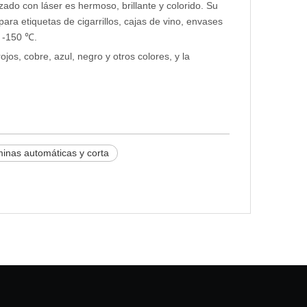
izado con láser es hermoso, brillante y colorido. Su
ara etiquetas de cigarrillos, cajas de vino, envases
℃ -150 ℃.
os, cobre, azul, negro y otros colores, y la
inas automáticas y corta