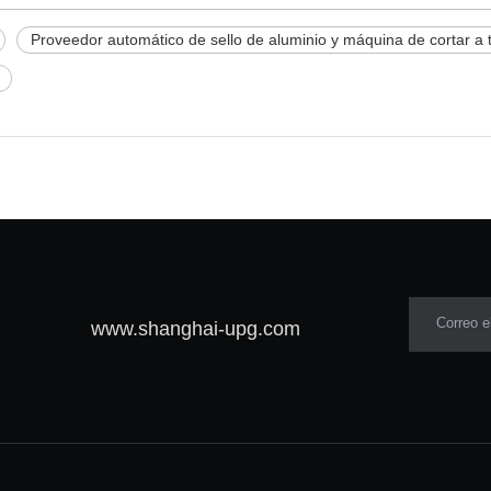
Proveedor automático de sello de aluminio y máquina de cortar a t
Correo e
www.shanghai-upg.com