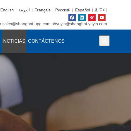
English
|
العربية
|
Français
|
Pусский
|
Español
|
한국어
m
sales@shanghai-upg.com
shyuyin@shanghai-yuyin.com
NOTICIAS
CONTÁCTENOS