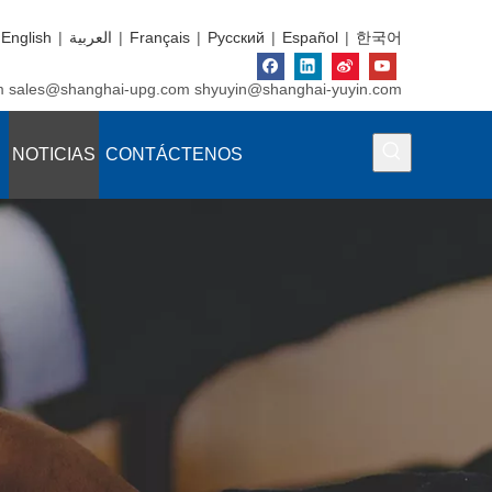
English
|
العربية
|
Français
|
Pусский
|
Español
|
한국어
m
sales@shanghai-upg.com
shyuyin@shanghai-yuyin.com
NOTICIAS
CONTÁCTENOS