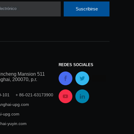
lectrónico
Suscribirse
REDES SOCIALES
incheng Mansion 511
hai, 200070, p.r.
00-101 + 86-021-63173900
nghai-upg.com
i-upg.com
hai-yuyin.com