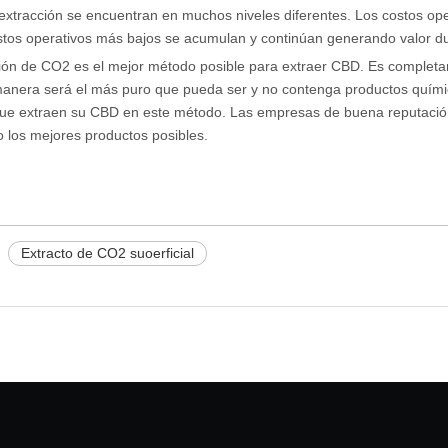
e extracción se encuentran en muchos niveles diferentes. Los costos op
ostos operativos más bajos se acumulan y continúan generando valor dur
ción de CO2 es el mejor método posible para extraer CBD. Es comple
manera será el más puro que pueda ser y no contenga productos quím
e extraen su CBD en este método. Las empresas de buena reputación
 los mejores productos posibles.
Extracto de CO2 suoerficial