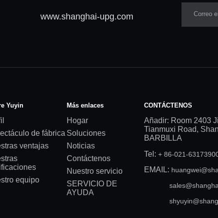
Correo e
www.shanghai-upg.com
e Yuyin
Más enlaces
CONTÁCTENOS
il
Hogar
Añadir: Room 2403 J
Tianmuxi Road, Shang
ectáculo de fábrica
Soluciones
BARBILLA
stras ventajas
Noticias
Tel:
+ 86-021-631739
stras
Contáctenos
ificaciones
EMAIL:
huangwei@sha
Nuestro servicio
stro equipo
SERVICIO DE
sales@shangha
AYUDA
shyuyin@shang