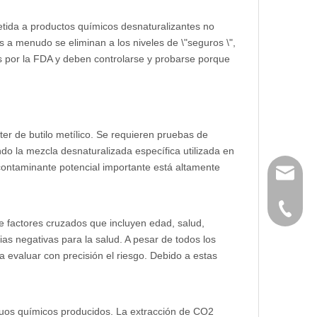
etida a productos químicos desnaturalizantes no
 a menudo se eliminan a los niveles de \"seguros \",
 por la FDA y deben controlarse y probarse porque
ter de butilo metílico. Se requieren pruebas de
o la mezcla desnaturalizada específica utilizada en
 contaminante potencial importante está altamente
huangwe
0086-21
de factores cruzados que incluyen edad, salud,
ias negativas para la salud. A pesar de todos los
a evaluar con precisión el riesgo. Debido a estas
uos químicos producidos. La extracción de CO2