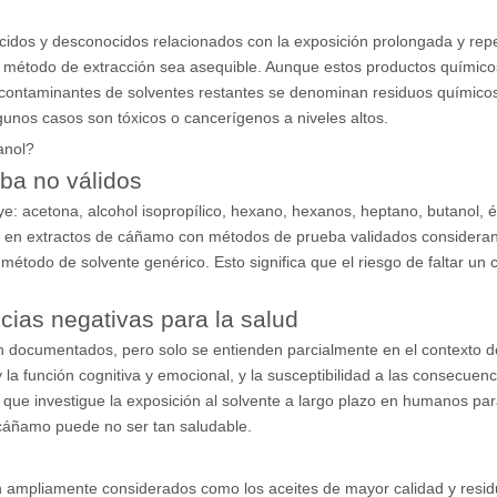
nocidos y desconocidos relacionados con la exposición prolongada y rep
l método de extracción sea asequible. Aunque estos productos químicos
 contaminantes de solventes restantes se denominan residuos químicos
lgunos casos son tóxicos o cancerígenos a niveles altos.
anol?
ba no válidos
ye: acetona, alcohol isopropílico, hexano, hexanos, heptano, butanol, é
n en extractos de cáñamo con métodos de prueba validados considerand
étodo de solvente genérico. Esto significa que el riesgo de faltar un
ias negativas para la salud
ien documentados, pero solo se entienden parcialmente en el contexto 
 la función cognitiva y emocional, y la susceptibilidad a las consecuenc
 que investigue la exposición al solvente a largo plazo en humanos par
 cáñamo puede no ser tan saludable.
ampliamente considerados como los aceites de mayor calidad y resid