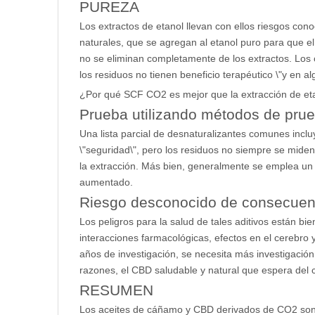
PUREZA
Los extractos de etanol llevan con ellos riesgos co
naturales, que se agregan al etanol puro para que e
no se eliminan completamente de los extractos. Los
los residuos no tienen beneficio terapéutico \"y en a
¿Por qué SCF CO2 es mejor que la extracción de et
Prueba utilizando métodos de prue
Una lista parcial de desnaturalizantes comunes inclu
\"seguridad\", pero los residuos no siempre se mide
la extracción. Más bien, generalmente se emplea un m
aumentado.
Riesgo desconocido de consecuenc
Los peligros para la salud de tales aditivos están b
interacciones farmacológicas, efectos en el cerebro y
años de investigación, se necesita más investigación
razones, el CBD saludable y natural que espera del
RESUMEN
Los aceites de cáñamo y CBD derivados de CO2 son 